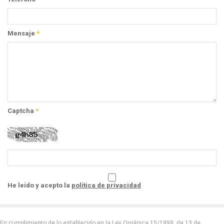
Mensaje
*
Captcha
*
He leído y acepto la
política de privacidad
En cumplimiento de lo establecido en la Ley Orgánica 15/1999, de 13 de