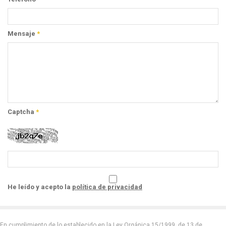
Mensaje
*
Captcha
*
He leído y acepto la
política de privacidad
En cumplimiento de lo establecido en la Ley Orgánica 15/1999, de 13 de