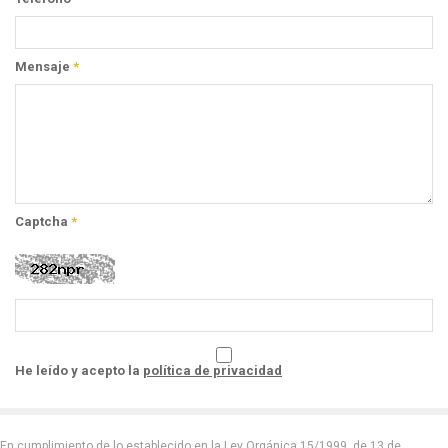
Mensaje
*
Captcha
*
He leído y acepto la
política de privacidad
En cumplimiento de lo establecido en la Ley Orgánica 15/1999, de 13 de