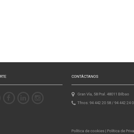
RTE
CONTÁCTANOS
Gran Vía, 58 Pral. 48011 Bilbao
Tfnos: 94 442 20 58 / 94 442 24 
Política de cookies
|
Política de Priv