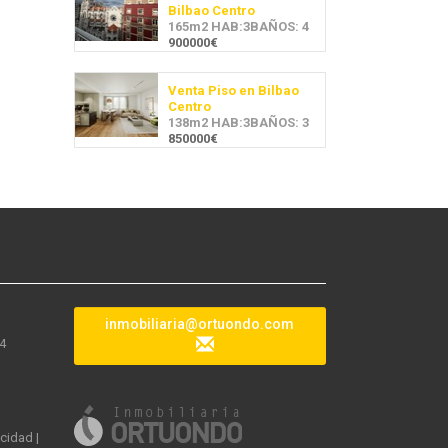
Bilbao Centro
165m2 HAB:3BAÑOS: 4
900000€
Venta Piso en Bilbao
Centro
138m2 HAB:3BAÑOS: 3
850000€
inmobiliaria@ortuondo.com
04
acidad
|