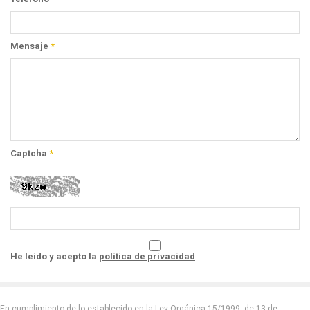
Mensaje
*
Captcha
*
He leído y acepto la
política de privacidad
En cumplimiento de lo establecido en la Ley Orgánica 15/1999, de 13 de