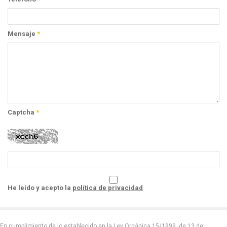
Mensaje
*
Captcha
*
He leído y acepto la
política de privacidad
En cumplimiento de lo establecido en la Ley Orgánica 15/1999, de 13 de