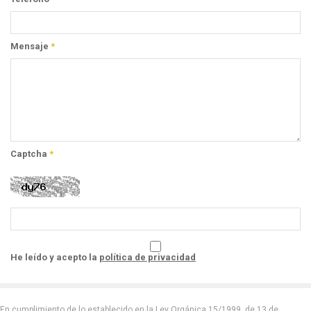
Mensaje
*
Captcha
*
He leído y acepto la
política de privacidad
En cumplimiento de lo establecido en la Ley Orgánica 15/1999, de 13 de