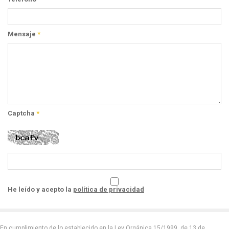
Mensaje
*
Captcha
*
He leído y acepto la
política de privacidad
En cumplimiento de lo establecido en la Ley Orgánica 15/1999, de 13 de