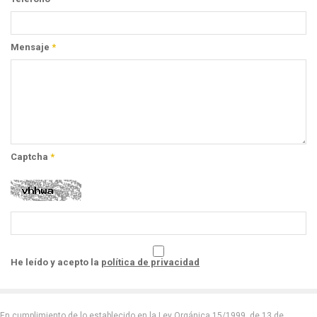
Mensaje
*
Captcha
*
He leído y acepto la
política de privacidad
En cumplimiento de lo establecido en la Ley Orgánica 15/1999, de 13 de