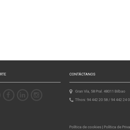
RTE
CONTÁCTANOS
Gran Vía, 58 Pral. 48011 Bilbao
Tfnos: 94 442 20 58 / 94 442 24 
Política de cookies
|
Política de Priv