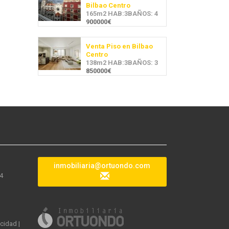
Bilbao Centro
165m2 HAB:3BAÑOS: 4
900000€
Venta Piso en Bilbao
Centro
138m2 HAB:3BAÑOS: 3
850000€
inmobiliaria@ortuondo.com
04
acidad
|