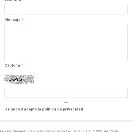
Mensaje
*
Captcha
*
He leído y acepto la
política de privacidad
En cumplimiento de lo establecido en la Ley Orgánica 15/1999, de 13 de