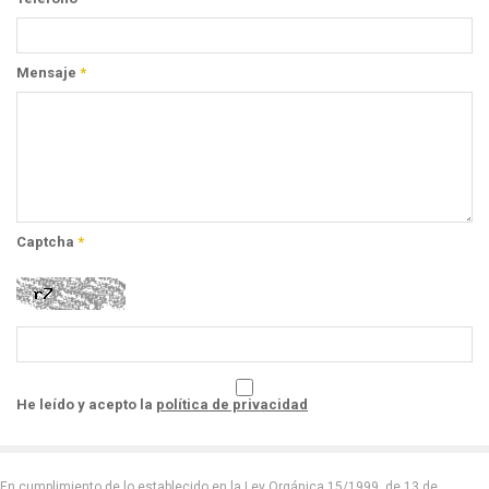
Mensaje
*
Captcha
*
He leído y acepto la
política de privacidad
En cumplimiento de lo establecido en la Ley Orgánica 15/1999, de 13 de