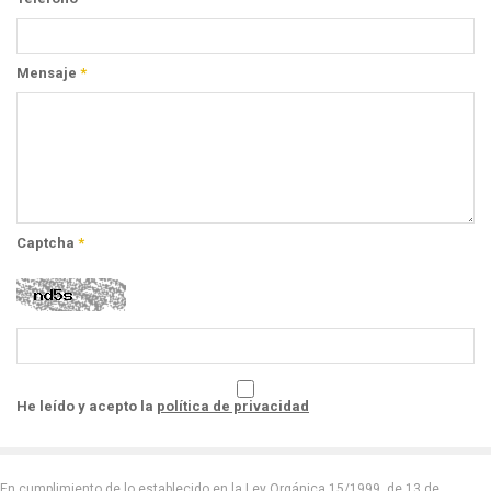
Mensaje
*
Captcha
*
He leído y acepto la
política de privacidad
En cumplimiento de lo establecido en la Ley Orgánica 15/1999, de 13 de