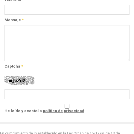
Mensaje
*
Captcha
*
He leído y acepto la
política de privacidad
En cumplimiento de lo establecido en la Ley Orgánica 15/1999, de 13 de