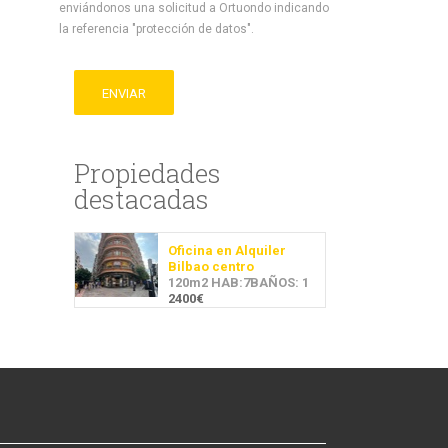
enviándonos una solicitud a Ortuondo indicando
la referencia "protección de datos".
ENVIAR
Propiedades
destacadas
Oficina en Alquiler
Bilbao centro
120m2 HAB:7BAÑOS: 1
2400€