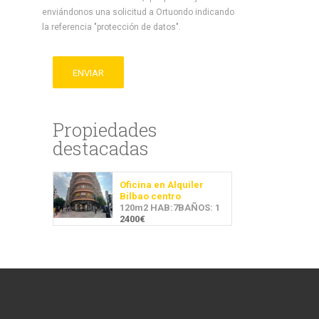
enviándonos una solicitud a Ortuondo indicando
la referencia "protección de datos".
ENVIAR
Propiedades
destacadas
Oficina en Alquiler
Bilbao centro
120m2 HAB:7BAÑOS: 1
2400€