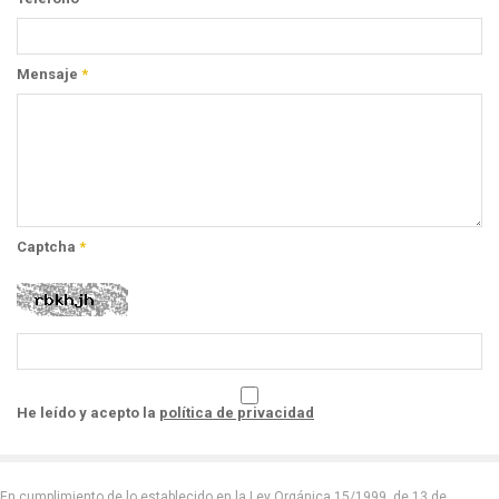
Mensaje
*
Captcha
*
He leído y acepto la
política de privacidad
En cumplimiento de lo establecido en la Ley Orgánica 15/1999, de 13 de