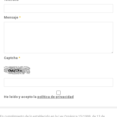
Mensaje
*
Captcha
*
He leído y acepto la
política de privacidad
En cumplimiento de lo establecido en la Ley Orgánica 15/1999, de 13 de