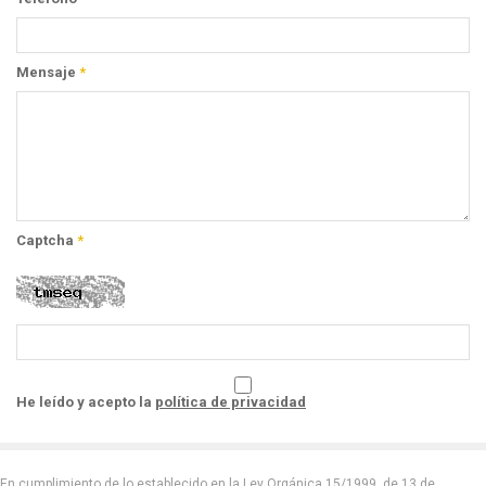
Mensaje
*
Captcha
*
He leído y acepto la
política de privacidad
En cumplimiento de lo establecido en la Ley Orgánica 15/1999, de 13 de