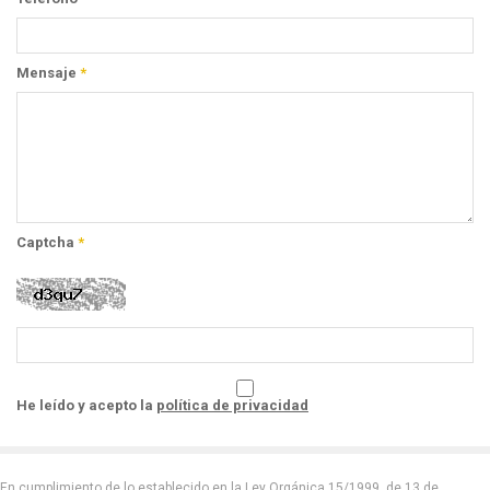
Mensaje
*
Captcha
*
He leído y acepto la
política de privacidad
En cumplimiento de lo establecido en la Ley Orgánica 15/1999, de 13 de