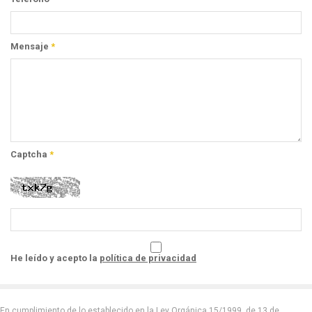
Mensaje
*
Captcha
*
He leído y acepto la
política de privacidad
En cumplimiento de lo establecido en la Ley Orgánica 15/1999, de 13 de