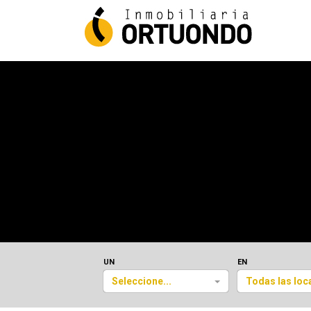
UN
EN
Seleccione...
Todas las loc