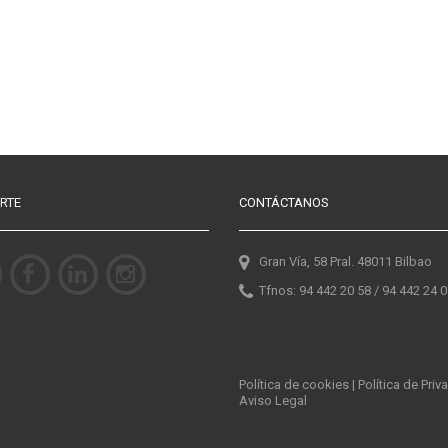
RTE
CONTÁCTANOS
Gran Vía, 58 Pral. 48011 Bilbao
Tfnos: 94 442 20 58 / 94 442 24 
Política de cookies
|
Política de Priv
Aviso Legal