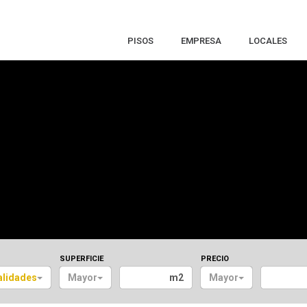
PISOS
EMPRESA
LOCALES
SUPERFICIE
PRECIO
alidades
Mayor
m2
Mayor