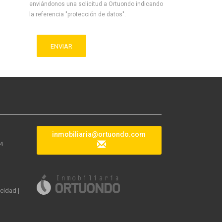
enviándonos una solicitud a Ortuondo indicando
la referencia "protección de datos".
ENVIAR
inmobiliaria@ortuondo.com
04
acidad
|