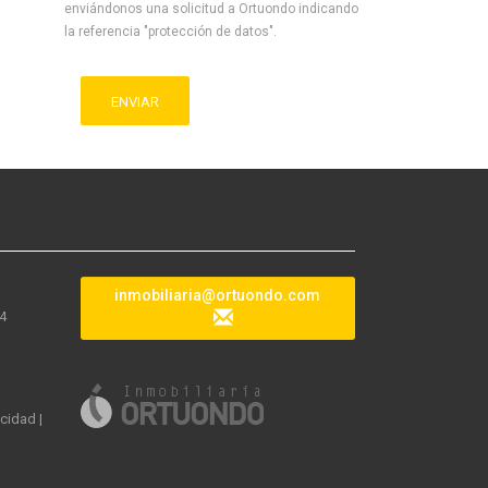
enviándonos una solicitud a Ortuondo indicando
la referencia "protección de datos".
ENVIAR
inmobiliaria@ortuondo.com
04
acidad
|