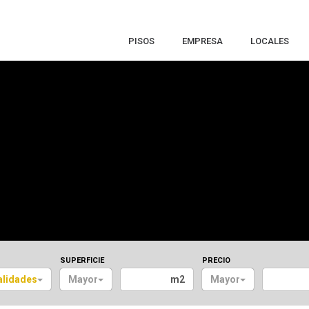
PISOS
EMPRESA
LOCALES
SUPERFICIE
PRECIO
alidades
Mayor
m2
Mayor