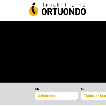
UN
EN
Seleccione...
Todas las loc