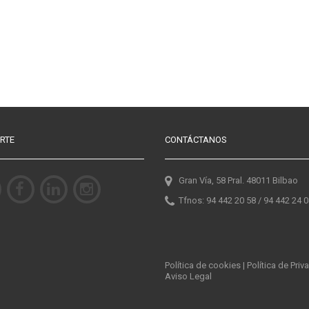
RTE
CONTÁCTANOS
Gran Vía, 58 Pral. 48011 Bilbao
Tfnos: 94 442 20 58 / 94 442 24 
Política de cookies
|
Política de Priv
Aviso Legal