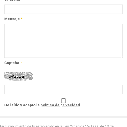
Mensaje
*
Captcha
*
He leído y acepto la
política de privacidad
En cumplimiento de lo establecido en la Ley Orgánica 15/1999, de 13 de