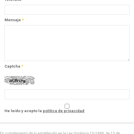
Mensaje
*
Captcha
*
He leído y acepto la
política de privacidad
En cumplimiento de lo establecido en la Ley Orgánica 15/1999, de 13 de