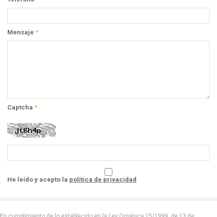
Mensaje
*
Captcha
*
He leído y acepto la
política de privacidad
En cumplimiento de lo establecido en la Ley Orgánica 15/1999, de 13 de