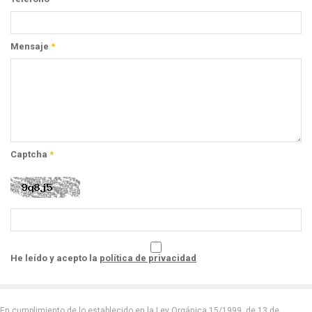
Mensaje
*
Captcha
*
He leído y acepto la
política de privacidad
En cumplimiento de lo establecido en la Ley Orgánica 15/1999, de 13 de