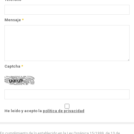
Mensaje
*
Captcha
*
He leído y acepto la
política de privacidad
En cumplimiento de lo establecido en la Ley Orgánica 15/1999, de 13 de