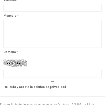
Mensaje
*
Captcha
*
He leído y acepto la
política de privacidad
En cumplimiento de lo establecido en la Ley Orgánica 15/1999, de 13 de