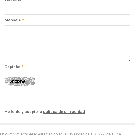
Mensaje
*
Captcha
*
He leído y acepto la
política de privacidad
En cumplimiento de lo establecido en la Ley Orgánica 15/1999, de 13 de