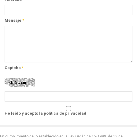
Mensaje
*
Captcha
*
He leído y acepto la
política de privacidad
En cumplimiento de lo establecido en la Ley Orgánica 15/1999, de 13 de